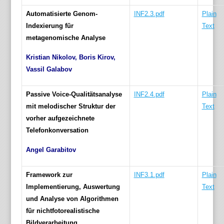
Automatisierte Genom-
INF2.3.pdf
Plain
Indexierung für
Text
metagenomische Analyse
Kristian Nikolov, Boris Kirov,
Vassil Galabov
Passive Voice-Qualitätsanalyse
INF2.4.pdf
Plain
mit melodischer Struktur der
Text
vorher aufgezeichnete
Telefonkonversation
Angel Garabitov
Framework zur
INF3.1.pdf
Plain
Implementierung, Auswertung
Text
und Analyse von Algorithmen
für nichtfotorealistische
Bildverarbeitung