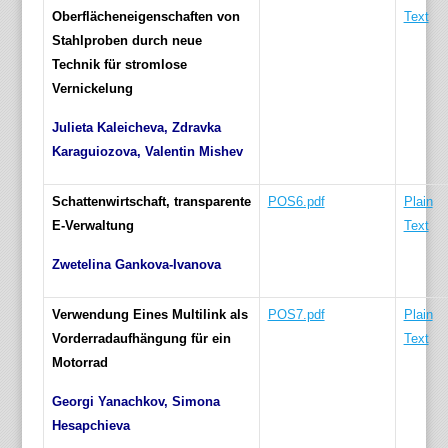
Oberflächeneigenschaften von
Text
Stahlproben durch neue
Technik für stromlose
Vernickelung
Julieta Kaleicheva, Zdravka
Karaguiozova, Valentin Mishev
Schattenwirtschaft, transparente
POS6.pdf
Plain
E-Verwaltung
Text
Zwetelina Gankova-Ivanova
Verwendung Eines Multilink als
POS7.pdf
Plain
Vorderradaufhӓngung für ein
Text
Motorrad
Georgi Yanachkov, Simona
Hesapchieva