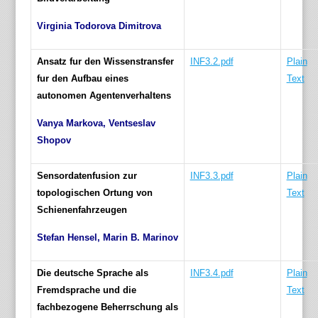
Virginia Todorova Dimitrova
Ansatz fur den Wissenstransfer
INF3.2.pdf
Plain
fur den Aufbau eines
Text
autonomen Agentenverhaltens
Vanya Markova, Ventseslav
Shopov
Sensordatenfusion zur
INF3.3.pdf
Plain
topologischen Ortung von
Text
Schienenfahrzeugen
Stefan Hensel, Marin B. Marinov
Die deutsche Sprache als
INF3.4.pdf
Plain
Fremdsprache und die
Text
fachbezogene Beherrschung als