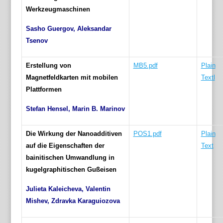
Werkzeugmaschinen
Sasho Guergov, Aleksandar
Tsenov
Erstellung von
MB5.pdf
Plain
Magnetfeldkarten mit mobilen
Textl
Plattformen
Stefan Hensel, Marin B. Marinov
Die Wirkung der Nanoadditiven
POS1.pdf
Plain
auf die Eigenschaften der
Text
bainitischen
Umwandlung in
kugelgraphitischen Gußeisen
Julieta Kaleicheva, Valentin
Mishev, Zdravka Karaguiozova