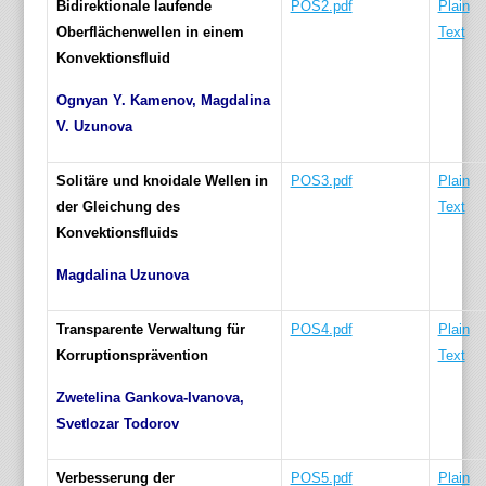
Bidirektionale laufende
POS2.pdf
Plain
Oberflächenwellen in einem
Text
Konvektionsfluid
Ognyan Y. Kamenov, Magdalina
V. Uzunova
Solitäre und knoidale Wellen in
POS3.pdf
Plain
der Gleichung des
Text
Konvektionsfluids
Magdalina Uzunova
Transparente Verwaltung für
POS4.pdf
Plain
Korruptionsprävention
Text
Zwetelina Gankova-Ivanova,
Svetlozar Todorov
Verbesserung der
POS5.pdf
Plain