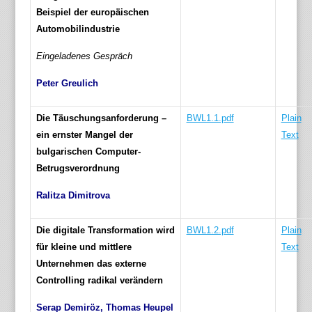
Beispiel der europäischen
Automobilindustrie
Eingeladenes Gespräch
Peter Greulich
Die Täuschungsanforderung –
BWL1.1.pdf
Plain
ein ernster Mangel der
Text
bulgarischen
Computer-
Betrugsverordnung
Ralitza Dimitrova
Die digitale Transformation wird
BWL1.2.pdf
Plain
für kleine und mittlere
Text
Unternehmen das
externe
Controlling radikal verändern
Serap Demiröz, Thomas Heupel