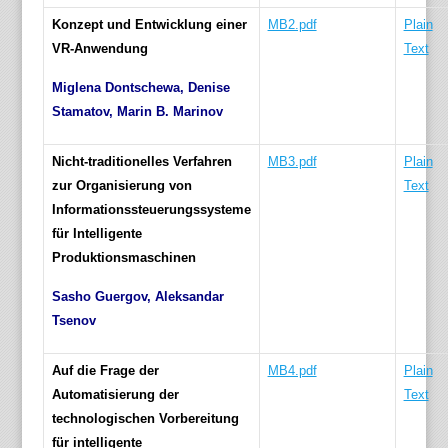
Konzept und Entwicklung einer
MB2.pdf
Plain
VR-Anwendung
Text
Miglena Dontschewa, Denise
Stamatov, Marin B. Marinov
Nicht-traditionelles Verfahren
MB3.pdf
Plain
zur Organisierung von
Text
Informationssteuerungssysteme
für Intelligente
Produktionsmaschinen
Sasho Guergov, Aleksandar
Tsenov
Auf die Frage der
MB4.pdf
Plain
Automatisierung der
Text
technologischen Vorbereitung
für
intelligente