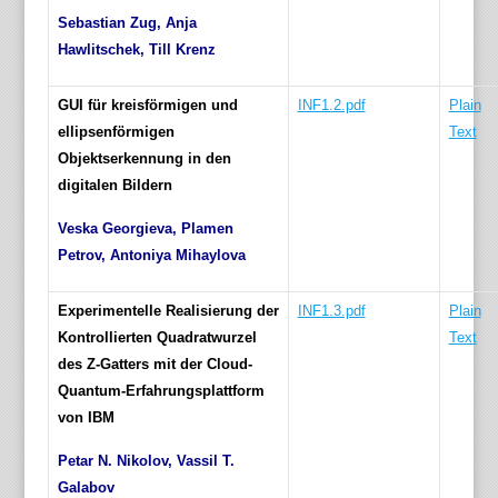
Sebastian Zug, Anja
Hawlitschek, Till Krenz
GUI für kreisförmigen und
INF1.2.pdf
Plain
ellipsenförmigen
Text
Objektserkennung in den
digitalen Bildern
Veska Georgieva, Plamen
Petrov, Antoniya Mihaylova
Experimentelle Realisierung der
INF1.3.pdf
Plain
Kontrollierten Quadratwurzel
Text
des Z-Gatters mit der Cloud-
Quantum-Erfahrungsplattform
von IBM
Petar N. Nikolov, Vassil T.
Galabov