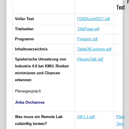
P
Text
Voller Text
FDIBAconf2017.pdf
Titelseiten
TitlePage.pdf
Programm
Program.pdf
Inhaltsverzeichnis
TableOfContents.pdf
Spielerische Umsetzung von
PlenaryTalk.pdf
Industrie 4.0 bei KMU: Risiken
minimieren und Chancen
erkennen
Plenargespräch
Jivka Ovcharova
Was muss ein Remote Lab
INF1.1.pdf
Plain
zukünftig leisten?
Text