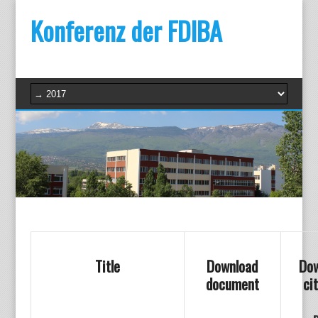
Konferenz der FDIBA
Title
Download
Do
document
ci