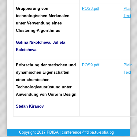
Gruppierung von
POS8.pdf
Plain
technologischen Merkmalen
Text
unter Verwendung eines
Clustering-Algorithmus
Galina Nikolcheva, Julieta
Kaleicheva
Erforschung der statischen und
POS9.pdf
Plain
dynamischen Eigenschаften
Text
einer chemischen
Technologieausrüstung unter
Anwendung von UniSim Design
Stefan Kiranov
Copyright 2017 FDIBA |
conference@fdiba.tu-sofia.bg