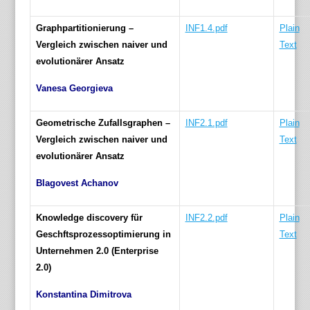
Graphpartitionierung –
INF1.4.pdf
Plain
Vergleich zwischen naiver und
Text
evolutionärer Ansatz
Vanesa Georgieva
Geometrische Zufallsgraphen –
INF2.1.pdf
Plain
Vergleich zwischen naiver und
Text
evolutionärer Ansatz
Blagovest Achanov
Knowledge discovery für
INF2.2.pdf
Plain
Geschftsprozessoptimierung in
Text
Unternehmen 2.0 (Enterprise
2.0)
Konstantina Dimitrova