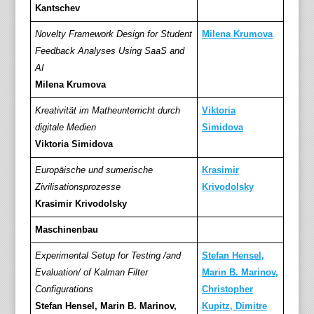
Kantschev
Novelty Framework Design for Student
Milena Krumova
Feedback Analyses Using SaaS and
AI
Milena Krumova
Kreativität im Matheunterricht durch
Viktoria
digitale Medien
Simidova
Viktoria Simidova
Europäische und sumerische
Krasimir
Zivilisationsprozesse
Krivodolsky
Krasimir Krivodolsky
Maschinenbau
Experimental Setup for Testing /and
Stefan Hensel,
Evaluation/ of Kalman Filter
Marin B. Marinov,
Configurations
Christopher
Stefan Hensel, Marin B. Marinov,
Kupitz, Dimitre