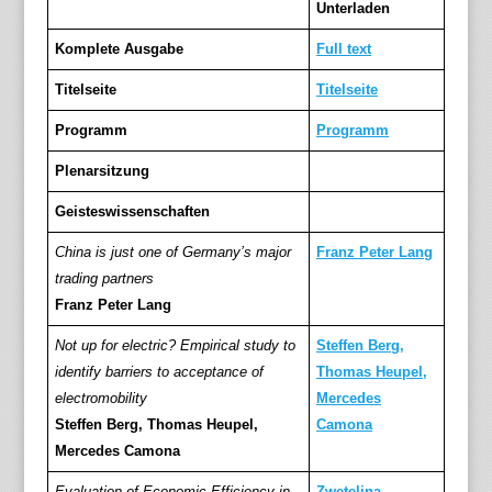
Unterladen
Komplete Ausgabe
Full text
Titelseite
Titelseite
Programm
Programm
Plenarsitzung
Geisteswissenschaften
China is just one of Germany’s major
Franz Peter Lang
trading partners
Franz Peter Lang
Not up for electric? Empirical study to
Steffen Berg,
identify barriers to acceptance of
Thomas Heupel,
electromobility
Mercedes
Steffen Berg, Thomas Heupel,
Camona
Mercedes Camona
Evaluation of Economic Efficiency in
Zwetelina